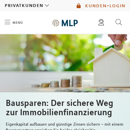
MLP
privatkunden
kunden-login
menü
Inhalt
diese website durchsuchen
mlp berater finden
Bausparen: Der sichere Weg
zur Immobilienfinanzierung
Eigenkapital aufbauen und günstige Zinsen sichern – mit einem