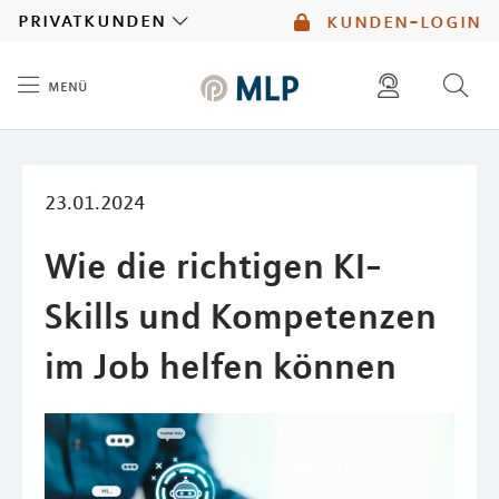
MLP
privatkunden
kunden-login
menü
Inhalt
diese website durchsuchen
mlp berater finden
23.01.2024
Wie die richtigen KI-
Skills und Kompetenzen
im Job helfen können